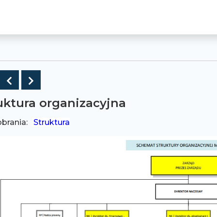
owrót do listy
Poprzedni
Następny
uktura organizacyjna
obrania:
Struktura