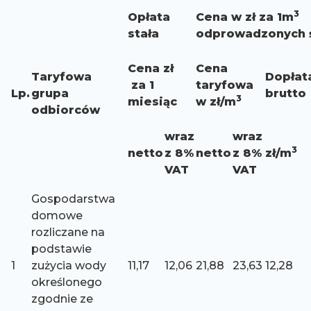
3
Opłata
Cena w zł za 1m
stała
odprowadzonych 
Cena zł
Cena
Taryfowa
Dopłat
za 1
taryfowa
Lp.
grupa
brutto
3
miesiąc
w zł/m
odbiorców
wraz
wraz
3
netto
z 8%
netto
z 8%
zł/m
VAT
VAT
Gospodarstwa
domowe
rozliczane na
podstawie
1
zużycia wody
11,17
12,06
21,88
23,63
12,28
określonego
zgodnie ze