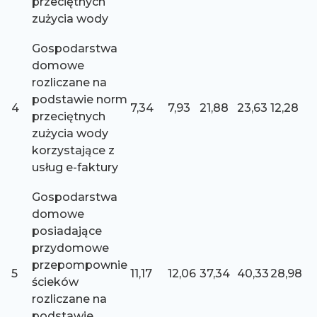
przeciętnych
zużycia wody
Gospodarstwa
domowe
rozliczane na
podstawie norm
4
7,34
7,93
21,88
23,63
12,28
przeciętnych
zużycia wody
korzystające z
usług e-faktury
Gospodarstwa
domowe
posiadające
przydomowe
przepompownie
5
11,17
12,06
37,34
40,33
28,98
ścieków
rozliczane na
podstawie