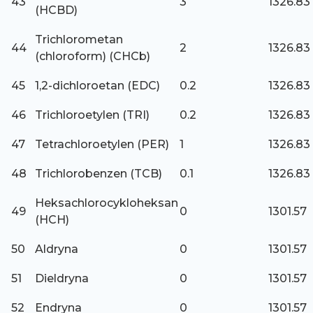
43
3
1326.83
(HCBD)
Trichlorometan
44
2
1326.83
(chloroform) (CHCb)
45
1,2-dichloroetan (EDC)
0.2
1326.83
46
Trichloroetylen (TRI)
0.2
1326.83
47
Tetrachloroetylen (PER)
1
1326.83
48
Trichlorobenzen (TCB)
0.1
1326.83
Heksachlorocykloheksan
49
0
1301.57
(HCH)
50
Aldryna
0
1301.57
51
Dieldryna
0
1301.57
52
Endryna
0
1301.57