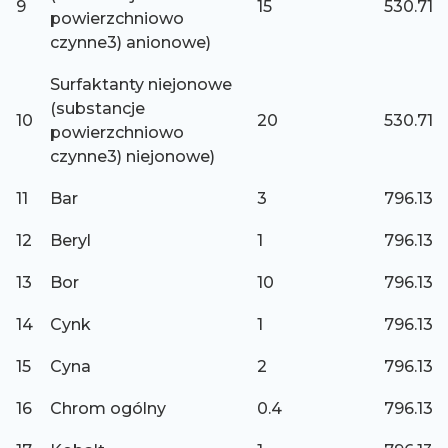
9
15
530.71
powierzchniowo
czynne3) anionowe)
Surfaktanty niejonowe
(substancje
10
20
530.71
powierzchniowo
czynne3) niejonowe)
11
Bar
3
796.13
12
Beryl
1
796.13
13
Bor
10
796.13
14
Cynk
1
796.13
15
Cyna
2
796.13
16
Chrom ogólny
0.4
796.13