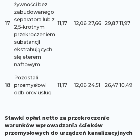
żywności bez
zabudowanego
separatora lub z
17
11,17
12,06
27,66
29,87
11,97
2,5-krotnym
przekroczeniem
substancji
ekstrahujących
się eterem
naftowym
Pozostali
18
przemysłowi
11,17
12,06
24,51
26,47
10,49
odbiorcy usług
Stawki opłat netto za przekroczenie
warunków wprowadzania ścieków
przemysłowych do urządzeń kanalizacyjnych