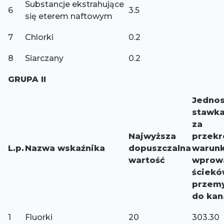
Substancje ekstrahujące
6
3.5
się eterem naftowym
7
Chlorki
0.2
8
Siarczany
0.2
GRUPA II
Jedno
stawka
za
Najwyższa
przekr
L.p.
Nazwa wskaźnika
dopuszczalna
warun
wartość
wprow
ściek
przem
do kana
1
Fluorki
20
303.30