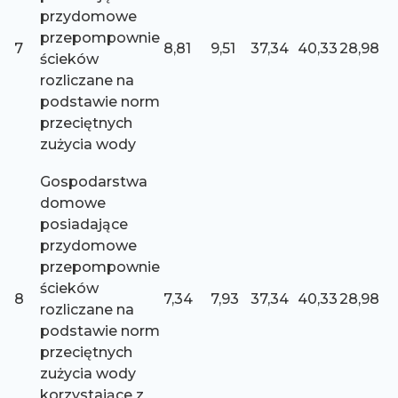
przydomowe
przepompownie
7
8,81
9,51
37,34
40,33
28,98
ścieków
rozliczane na
podstawie norm
przeciętnych
zużycia wody
Gospodarstwa
domowe
posiadające
przydomowe
przepompownie
ścieków
8
7,34
7,93
37,34
40,33
28,98
rozliczane na
podstawie norm
przeciętnych
zużycia wody
korzystające z