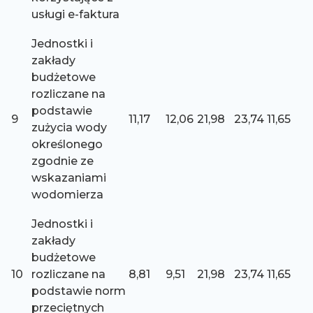
usługi e-faktura
Jednostki i
zakłady
budżetowe
rozliczane na
podstawie
9
11,17
12,06
21,98
23,74
11,65
zużycia wody
określonego
zgodnie ze
wskazaniami
wodomierza
Jednostki i
zakłady
budżetowe
10
rozliczane na
8,81
9,51
21,98
23,74
11,65
podstawie norm
przeciętnych