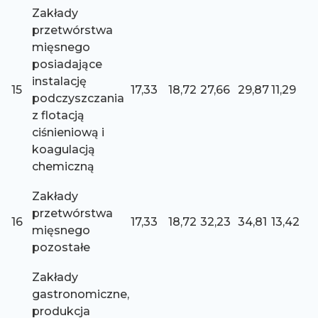
Zakłady
przetwórstwa
mięsnego
posiadające
instalację
15
17,33
18,72
27,66
29,87
11,29
podczyszczania
z flotacją
ciśnieniową i
koagulacją
chemiczną
Zakłady
przetwórstwa
16
17,33
18,72
32,23
34,81
13,42
mięsnego
pozostałe
Zakłady
gastronomiczne,
produkcja