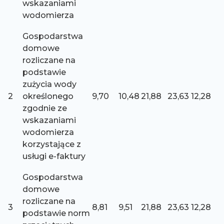
wskazaniami
wodomierza
Gospodarstwa
domowe
rozliczane na
podstawie
zużycia wody
2
określonego
9,70
10,48
21,88
23,63
12,28
zgodnie ze
wskazaniami
wodomierza
korzystające z
usługi e-faktury
Gospodarstwa
domowe
rozliczane na
3
8,81
9,51
21,88
23,63
12,28
podstawie norm