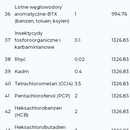
Lotne węglowodory
36
aromatyczne-BTX
1
994.76
(benzen, toluen, ksylen)
Insektycydy
37
fosforoorganiczne i
0.1
1326.83
karbaminianowe
38
Rtęć
0.02
1326.83
39
Kadm
0.4
1326.83
40
Tetrachlorometan (CCI4)
3.5
1326.83
41
Pentachlorofenol (PCP)
2
1326.83
Heksachlorobenzen
42
2
1326.83
(HCB)
Heksachlorobutadien