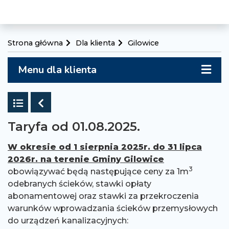
Strona główna
Dla klienta
Gilowice
Menu dla klienta
Powrót do listy
Poprzedni
Taryfa od 01.08.2025.
W okresie od 1 sierpnia 2025r. do 31 lipca
2026r. na terenie Gminy Gilowice
3
obowiązywać będą następujące ceny za 1m
odebranych ścieków, stawki opłaty
abonamentowej oraz stawki za przekroczenia
warunków wprowadzania ścieków przemysłowych
do urządzeń kanalizacyjnych: