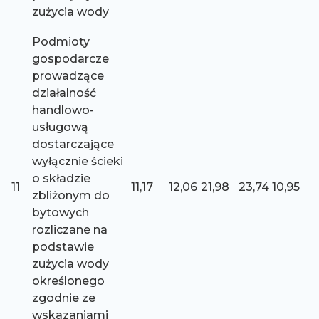
zużycia wody
Podmioty
gospodarcze
prowadzące
działalność
handlowo-
usługową
dostarczające
wyłącznie ścieki
o składzie
11
11,17
12,06
21,98
23,74
10,95
zbliżonym do
bytowych
rozliczane na
podstawie
zużycia wody
określonego
zgodnie ze
wskazaniami