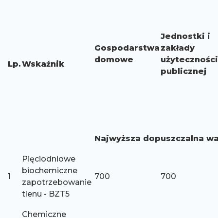
Jednostki i
Gospodarstwa
zakłady
domowe
użyteczności
Lp.
Wskaźnik
publicznej
Najwyższa dopuszczalna wa
Pięciodniowe
biochemiczne
1
700
700
zapotrzebowanie
tlenu - BZT5
Chemiczne