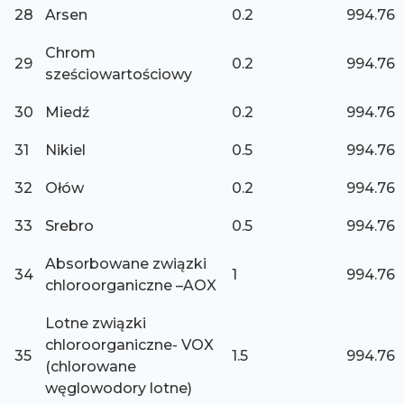
28
Arsen
0.2
994.76
Chrom
29
0.2
994.76
sześciowartościowy
30
Miedź
0.2
994.76
31
Nikiel
0.5
994.76
32
Ołów
0.2
994.76
33
Srebro
0.5
994.76
Absorbowane związki
34
1
994.76
chloroorganiczne –AOX
Lotne związki
chloroorganiczne- VOX
35
1.5
994.76
(chlorowane
węglowodory lotne)