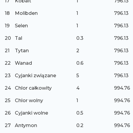
17
Kobalt
1
796.13
18
Molibden
1
796.13
19
Selen
1
796.13
20
Tal
0.3
796.13
21
Tytan
2
796.13
22
Wanad
0.6
796.13
23
Cyjanki związane
5
796.13
24
Chlor całkowity
4
994.76
25
Chlor wolny
1
994.76
26
Cyjanki wolne
0.5
994.76
27
Antymon
0.2
994.76