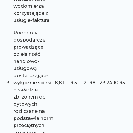
wodomierza
korzystające z
usług e-faktura
Podmioty
gospodarcze
prowadzące
działalność
handlowo-
usługową
dostarczające
13
wyłącznie ścieki
8,81
9,51
21,98
23,74
10,95
o składzie
zbliżonym do
bytowych
rozliczane na
podstawie norm
przeciętnych
zużycia wody