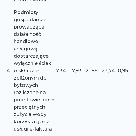
Podmioty
gospodarcze
prowadzące
działalność
handlowo-
usługową
dostarczające
wyłącznie ścieki
14
o składzie
7,34
7,93
21,98
23,74
10,95
zbliżonym do
bytowych
rozliczane na
podstawie norm
przeciętnych
zużycia wody
korzystające z
usługi e-faktura