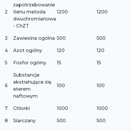
zapotrzebowanie
2
tlenu metoda
1200
1200
dwuchromianowa
- ChZT
3
Zawiesina ogólna
500
500
4
Azot ogólny
120
120
5
Fosfor ogólny
15
15
Substancje
ekstrahujące się
6
100
100
eterem
naftowym
7
Chlorki
1000
1000
8
Siarczany
500
500