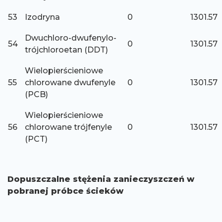
53
Izodryna
0
1301.57
Dwuchloro-dwufenylo-
54
0
1301.57
trójchloroetan (DDT)
Wielopierścieniowe
55
chlorowane dwufenyle
0
1301.57
(PCB)
Wielopierścieniowe
56
chlorowane trójfenyle
0
1301.57
(PCT)
Dopuszczalne stężenia zanieczyszczeń w
pobranej próbce ścieków