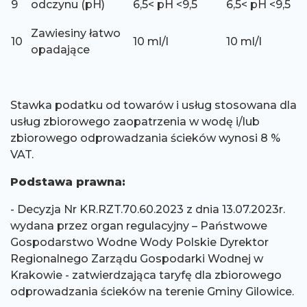
9
odczynu (pH)
6,5< pH <9,5
6,5< pH <9,5
Zawiesiny łatwo
10
10 ml/l
10 ml/l
opadające
Stawka podatku od towarów i usług stosowana dla
usług zbiorowego zaopatrzenia w wodę i/lub
zbiorowego odprowadzania ścieków wynosi 8 %
VAT.
Podstawa prawna:
- Decyzja Nr KR.RZT.70.60.2023 z dnia 13.07.2023r.
wydana przez organ regulacyjny – Państwowe
Gospodarstwo Wodne Wody Polskie Dyrektor
Regionalnego Zarządu Gospodarki Wodnej w
Krakowie - zatwierdzająca taryfę dla zbiorowego
odprowadzania ścieków na terenie Gminy Gilowice.