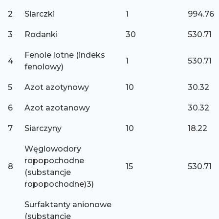
2
Siarczki
1
994.76
3
Rodanki
30
530.71
Fenole lotne (indeks
4
1
530.71
fenolowy)
5
Azot azotynowy
10
30.32
6
Azot azotanowy
30.32
7
Siarczyny
10
18.22
Węglowodory
ropopochodne
8
15
530.71
(substancje
ropopochodne)3)
Surfaktanty anionowe
(substancje