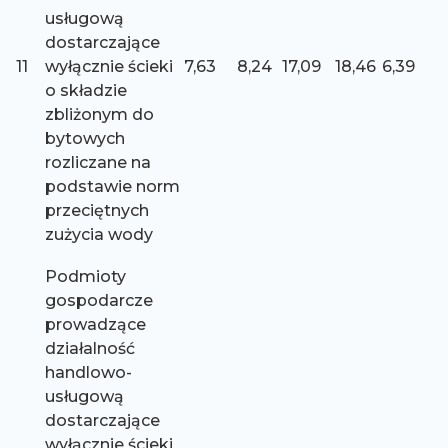
usługową
dostarczające
11
wyłącznie ścieki
7,63
8,24
17,09
18,46
6,39
o składzie
zbliżonym do
bytowych
rozliczane na
podstawie norm
przeciętnych
zużycia wody
Podmioty
gospodarcze
prowadzące
działalność
handlowo-
usługową
dostarczające
wyłącznie ścieki