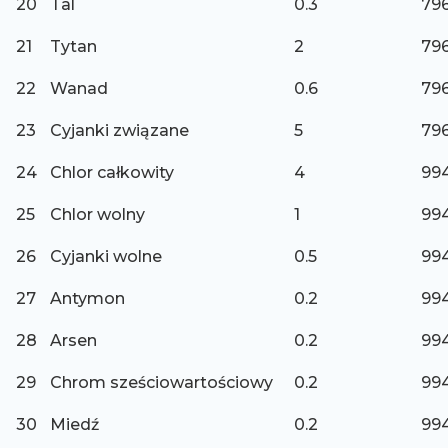
20
Tal
0.3
796
21
Tytan
2
796
22
Wanad
0.6
796
23
Cyjanki związane
5
796
24
Chlor całkowity
4
994
25
Chlor wolny
1
994
26
Cyjanki wolne
0.5
994
27
Antymon
0.2
994
28
Arsen
0.2
994
29
Chrom sześciowartościowy
0.2
994
30
Miedź
0.2
994