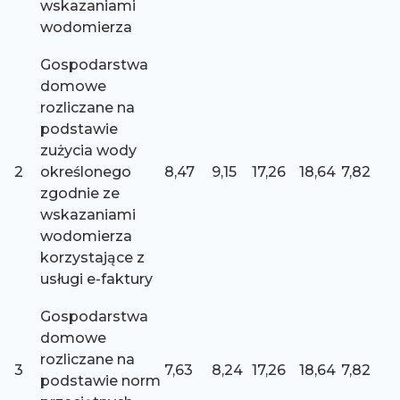
wskazaniami
wodomierza
Gospodarstwa
domowe
rozliczane na
podstawie
zużycia wody
2
określonego
8,47
9,15
17,26
18,64
7,82
zgodnie ze
wskazaniami
wodomierza
korzystające z
usługi e-faktury
Gospodarstwa
domowe
rozliczane na
3
7,63
8,24
17,26
18,64
7,82
podstawie norm