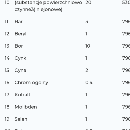
10
(substancje powierzchniowo
20
530
czynne3) niejonowe)
11
Bar
3
796
12
Beryl
1
796
13
Bor
10
796
14
Cynk
1
796
15
Cyna
2
796
16
Chrom ogólny
0.4
796
17
Kobalt
1
796
18
Molibden
1
796
19
Selen
1
796