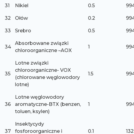
31
Nikiel
0.5
994
32
Ołów
0.2
994
33
Srebro
0.5
994
Absorbowane związki
34
1
994
chloroorganiczne –AOX
Lotne związki
chloroorganiczne- VOX
35
1.5
994
(chlorowane węglowodory
lotne)
Lotne węglowodory
36
aromatyczne-BTX (benzen,
1
994
toluen, ksylen)
Insektycydy
37
fosforoorganiczne i
0.1
132