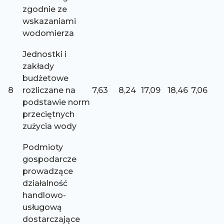
zgodnie ze
wskazaniami
wodomierza
Jednostki i
zakłady
budżetowe
8
rozliczane na
7,63
8,24
17,09
18,46
7,06
podstawie norm
przeciętnych
zużycia wody
Podmioty
gospodarcze
prowadzące
działalność
handlowo-
usługową
dostarczające