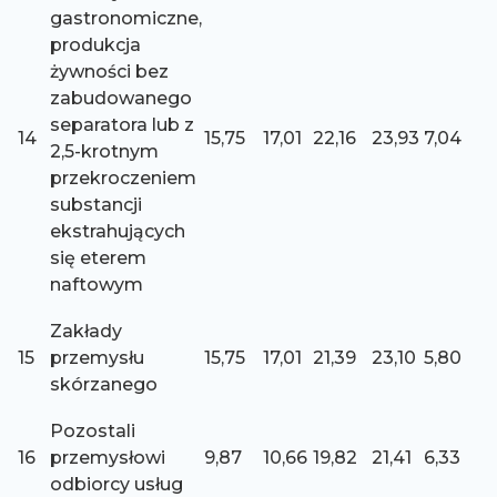
gastronomiczne,
produkcja
żywności bez
zabudowanego
separatora lub z
14
15,75
17,01
22,16
23,93
7,04
2,5-krotnym
przekroczeniem
substancji
ekstrahujących
się eterem
naftowym
Zakłady
15
przemysłu
15,75
17,01
21,39
23,10
5,80
skórzanego
Pozostali
16
przemysłowi
9,87
10,66
19,82
21,41
6,33
odbiorcy usług