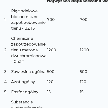
Najwyższa dopuszczalna wa
Pięciodniowe
biochemiczne
1
700
700
zapotrzebowanie
tlenu - BZT5
Chemiczne
zapotrzebowanie
2
tlenu metoda
1200
1200
dwuchromianowa
- ChZT
3
Zawiesina ogólna
500
500
4
Azot ogólny
120
120
5
Fosfor ogólny
15
15
Substancje
ekstrahujące się