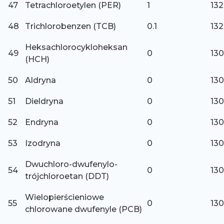
47
Tetrachloroetylen (PER)
1
132
48
Trichlorobenzen (TCB)
0.1
132
Heksachlorocykloheksan
49
0
130
(HCH)
50
Aldryna
0
130
51
Dieldryna
0
130
52
Endryna
0
130
53
Izodryna
0
130
Dwuchloro-dwufenylo-
54
0
130
trójchloroetan (DDT)
Wielopierścieniowe
55
0
130
chlorowane dwufenyle (PCB)