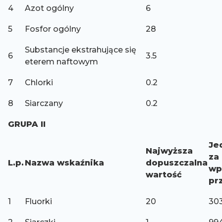
4
Azot ogólny
6
5
Fosfor ogólny
28
Substancje ekstrahujące się
6
3.5
eterem naftowym
7
Chlorki
0.2
8
Siarczany
0.2
GRUPA II
Je
Najwyższa
za
L.p.
Nazwa wskaźnika
dopuszczalna
wp
wartość
pr
1
Fluorki
20
30