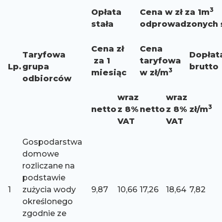
3
Opłata
Cena w zł za 1m
stała
odprowadzonych 
Cena zł
Cena
Taryfowa
Dopłat
za 1
taryfowa
Lp.
grupa
brutto
3
miesiąc
w zł/m
odbiorców
wraz
wraz
3
netto
z 8%
netto
z 8%
zł/m
VAT
VAT
Gospodarstwa
domowe
rozliczane na
podstawie
1
zużycia wody
9,87
10,66
17,26
18,64
7,82
określonego
zgodnie ze