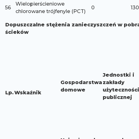
Wielopierścieniowe
56
0
130
chlorowane trójfenyle (PCT)
Dopuszczalne stężenia zanieczyszczeń w pobr
ścieków
Jednostki i
Gospodarstwa
zakłady
domowe
użytecznośc
Lp.
Wskaźnik
publicznej