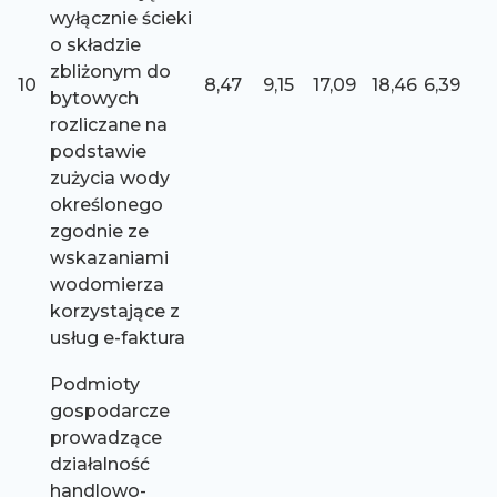
wyłącznie ścieki
o składzie
zbliżonym do
10
8,47
9,15
17,09
18,46
6,39
bytowych
rozliczane na
podstawie
zużycia wody
określonego
zgodnie ze
wskazaniami
wodomierza
korzystające z
usług e-faktura
Podmioty
gospodarcze
prowadzące
działalność
handlowo-