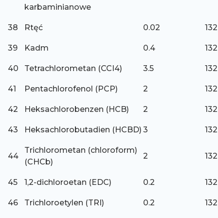
karbaminianowe
38
Rtęć
0.02
132
39
Kadm
0.4
132
40
Tetrachlorometan (CCI4)
3.5
132
41
Pentachlorofenol (PCP)
2
132
42
Heksachlorobenzen (HCB)
2
132
43
Heksachlorobutadien (HCBD)
3
132
Trichlorometan (chloroform)
44
2
132
(CHCb)
45
1,2-dichloroetan (EDC)
0.2
132
46
Trichloroetylen (TRI)
0.2
132