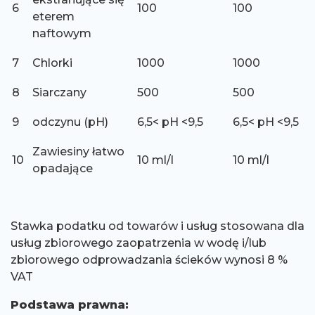
6
100
100
eterem
naftowym
7
Chlorki
1000
1000
8
Siarczany
500
500
9
odczynu (pH)
6,5< pH <9,5
6,5< pH <9,5
Zawiesiny łatwo
10
10 ml/l
10 ml/l
opadające
Stawka podatku od towarów i usług stosowana dla
usług zbiorowego zaopatrzenia w wodę i/lub
zbiorowego odprowadzania ścieków wynosi 8 %
VAT
Podstawa prawna: