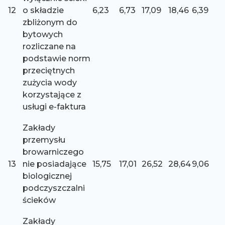
12
o składzie
6,23
6,73
17,09
18,46
6,39
zbliżonym do
bytowych
rozliczane na
podstawie norm
przeciętnych
zużycia wody
korzystające z
usługi e-faktura
Zakłady
przemysłu
browarniczego
13
nie posiadające
15,75
17,01
26,52
28,64
9,06
biologicznej
podczyszczalni
ścieków
Zakłady