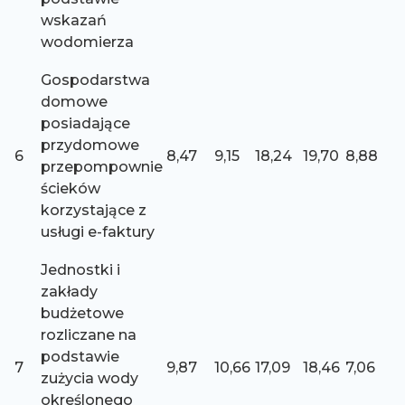
wskazań
wodomierza
Gospodarstwa
domowe
posiadające
przydomowe
6
8,47
9,15
18,24
19,70
8,88
przepompownie
ścieków
korzystające z
usługi e-faktury
Jednostki i
zakłady
budżetowe
rozliczane na
podstawie
7
9,87
10,66
17,09
18,46
7,06
zużycia wody
określonego