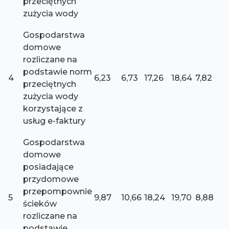
przeciętnych
zużycia wody
Gospodarstwa
domowe
rozliczane na
podstawie norm
4
6,23
6,73
17,26
18,64
7,82
przeciętnych
zużycia wody
korzystające z
usług e-faktury
Gospodarstwa
domowe
posiadające
przydomowe
przepompownie
5
9,87
10,66
18,24
19,70
8,88
ścieków
rozliczane na
podstawie