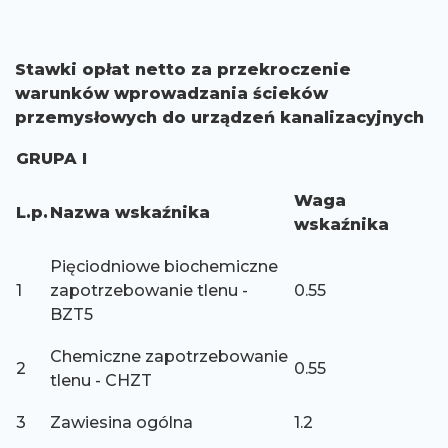
Stawki opłat netto za przekroczenie
warunków wprowadzania ścieków
przemysłowych do urządzeń kanalizacyjnych
GRUPA I
Waga
L.p.
Nazwa wskaźnika
wskaźnika
Pięciodniowe biochemiczne
1
zapotrzebowanie tlenu -
0.55
BZT5
Chemiczne zapotrzebowanie
2
0.55
tlenu - CHZT
3
Zawiesina ogólna
1.2