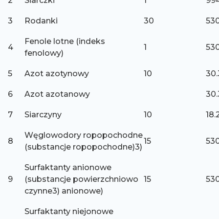
2
Siarczki
1
994
3
Rodanki
30
530
Fenole lotne (indeks
4
1
530
fenolowy)
5
Azot azotynowy
10
30.
6
Azot azotanowy
30.
7
Siarczyny
10
18.
Węglowodory ropopochodne
8
15
530
(substancje ropopochodne)3)
Surfaktanty anionowe
9
(substancje powierzchniowo
15
530
czynne3) anionowe)
Surfaktanty niejonowe